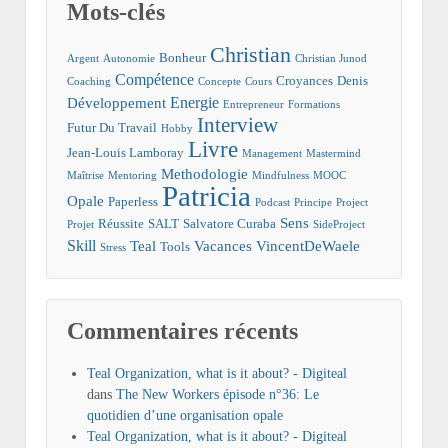
Mots-clés
Christian
Bonheur
Argent
Autonomie
Christian Junod
Compétence
Croyances
Denis
Coaching
Concepte
Cours
Energie
Développement
Entrepreneur
Formations
Interview
Futur Du Travail
Hobby
Livre
Jean-Louis Lamboray
Management
Mastermind
Methodologie
Maîtrise
Mentoring
Mindfulness
MOOC
Patricia
Opale
Paperless
Podcast
Principe
Project
Sens
Réussite
SALT
Salvatore Curaba
Projet
SideProject
Skill
Teal
Vacances
VincentDeWaele
Tools
Stress
Commentaires récents
Teal Organization, what is it about? - Digiteal
dans
The New Workers épisode n°36: Le
quotidien d’une organisation opale
Teal Organization, what is it about? - Digiteal