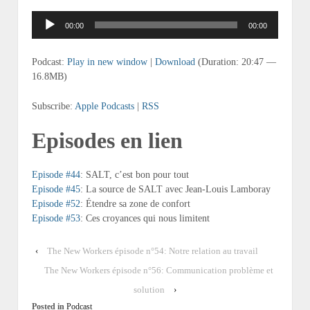
Lecteur
00:00
00:00
audio
Podcast:
Play in new window
|
Download
(Duration: 20:47 —
16.8MB)
Subscribe:
Apple Podcasts
|
RSS
Episodes en lien
Episode #44
: SALT, c’est bon pour tout
Episode #45
: La source de SALT avec Jean-Louis Lamboray
Episode #52
: Étendre sa zone de confort
Episode #53
: Ces croyances qui nous limitent
‹
The New Workers épisode n°54: Notre relation au travail
The New Workers épisode n°56: Communication problème et
solution
›
Posted in
Podcast