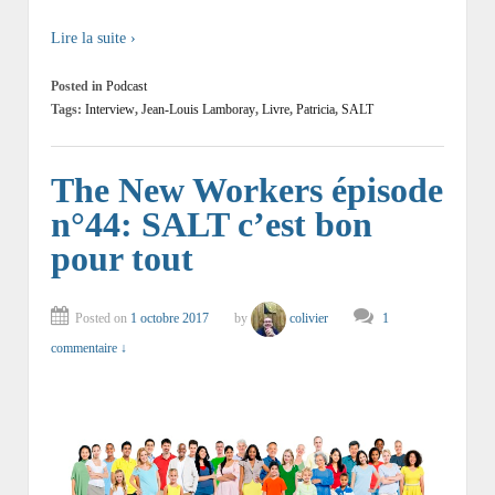
Lire la suite ›
Posted in
Podcast
Tags:
Interview
,
Jean-Louis Lamboray
,
Livre
,
Patricia
,
SALT
The New Workers épisode
n°44: SALT c’est bon
pour tout
Posted on
1 octobre 2017
by
colivier
1
commentaire ↓