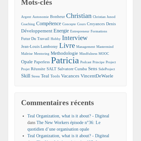
Mots-clés
Christian
Bonheur
Argent
Autonomie
Christian Junod
Compétence
Croyances
Denis
Coaching
Concepte
Cours
Energie
Développement
Entrepreneur
Formations
Interview
Futur Du Travail
Hobby
Livre
Jean-Louis Lamboray
Management
Mastermind
Methodologie
Maîtrise
Mentoring
Mindfulness
MOOC
Patricia
Opale
Paperless
Podcast
Principe
Project
Sens
Réussite
SALT
Salvatore Curaba
Projet
SideProject
Skill
Teal
Vacances
VincentDeWaele
Tools
Stress
Commentaires récents
Teal Organization, what is it about? - Digiteal
dans
The New Workers épisode n°36: Le
quotidien d’une organisation opale
Teal Organization, what is it about? - Digiteal