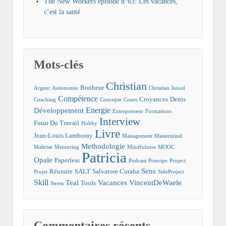
The New Workers épisode n°63: Les vacances,
c’est la santé
Mots-clés
Christian
Bonheur
Argent
Autonomie
Christian Junod
Compétence
Croyances
Denis
Coaching
Concepte
Cours
Energie
Développement
Entrepreneur
Formations
Interview
Futur Du Travail
Hobby
Livre
Jean-Louis Lamboray
Management
Mastermind
Methodologie
Maîtrise
Mentoring
Mindfulness
MOOC
Patricia
Opale
Paperless
Podcast
Principe
Project
Sens
Réussite
SALT
Salvatore Curaba
Projet
SideProject
Skill
Teal
Vacances
VincentDeWaele
Tools
Stress
Commentaires récents