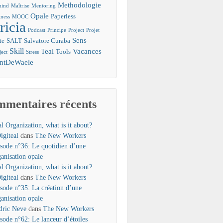
Methodologie
mind
Maîtrise
Mentoring
Opale
Paperless
ness
MOOC
ricia
Podcast
Principe
Project
Projet
Sens
te
SALT
Salvatore Curaba
Skill
Teal
Vacances
Tools
ject
Stress
entDeWaele
mentaires récents
l Organization, what is it about?
igiteal
dans
The New Workers
isode n°36: Le quotidien d’une
ganisation opale
l Organization, what is it about?
igiteal
dans
The New Workers
isode n°35: La création d’une
ganisation opale
dric Neve
dans
The New Workers
isode n°62: Le lanceur d’étoiles