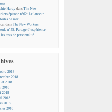
 mer
phie Hardy
dans
The New
rkers épisode n°62: Le lanceur
étoiles de mer
scal
dans
The New Workers
isode n°55: Partage d’expérience
 les tests de personnalité
hives
tobre 2018
ptembre 2018
llet 2018
in 2018
i 2018
ril 2018
rs 2018
vrier 2018