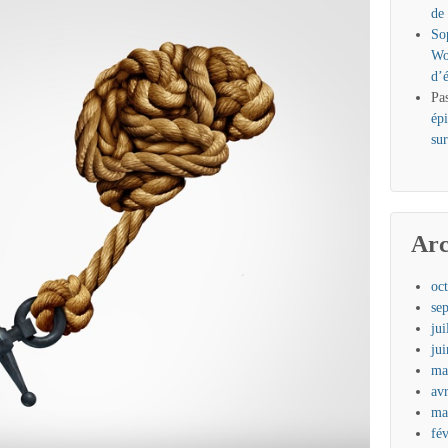
de
So
Wo
d’
Pa
ép
sur
Arc
oc
se
jui
ju
ma
av
ma
fé