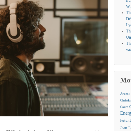
Éc
Wo
Th
Dé
Ly
Th
Un
Th
vac
Mot
Argent
Christi
Cours
Energ
Futur 
Jean-L