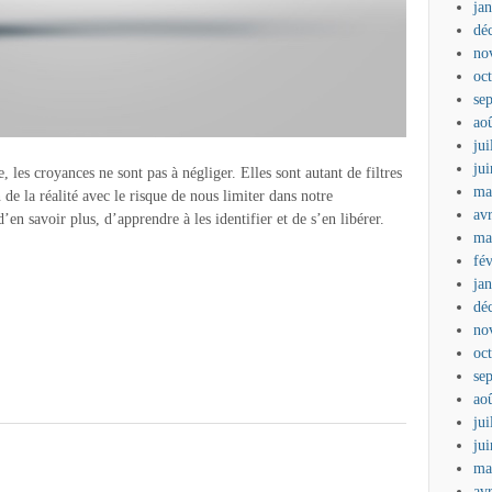
ja
dé
no
oc
se
ao
jui
ju
 les croyances ne sont pas à négliger. Elles sont autant de filtres
ma
de la réalité avec le risque de nous limiter dans notre
av
en savoir plus, d’apprendre à les identifier et de s’en libérer.
ma
fé
ja
dé
no
oc
se
ao
jui
ju
ma
av