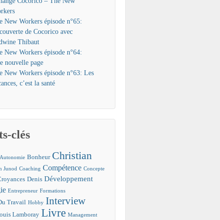
hange Cocorico – The New
rkers
e New Workers épisode n°65:
couverte de Cocorico avec
dwine Thibaut
e New Workers épisode n°64:
e nouvelle page
e New Workers épisode n°63: Les
ances, c’est la santé
s-clés
Christian
Bonheur
Autonomie
Compétence
an Junod
Coaching
Concepte
Développement
Croyances
Denis
ie
Entrepreneur
Formations
Interview
Du Travail
Hobby
Livre
ouis Lamboray
Management