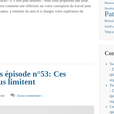
travail? D’y être plus heureux? Nous vous proposons une piste:
Master
uvrez comment une réflexion sur votre conception du travail peut
Mindful
tantes, à remettre du sens et à changer votre expérience du
Pat
Réussi
SidePro
Vinc
Com
Tea
- D
 épisode n°53: Ces
ép
us limitent
or
Tea
- D
ivier
Aucun commentaire ↓
ép
or
Ce
ép