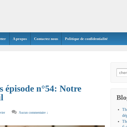
tter
A propos
Contactez nous
Politique de confidentialité
Searc
for:
 épisode n°54: Notre
l
Blo
Th
ivier
Aucun commentaire ↓
dé
Th