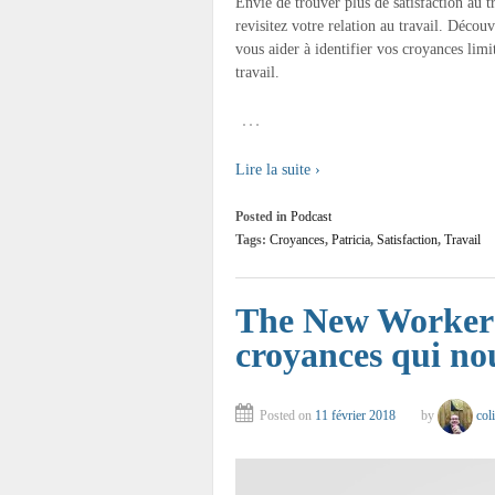
Envie de trouver plus de satisfaction au 
revisitez votre relation au travail. Déco
vous aider à identifier vos croyances limi
travail.
…
Lire la suite ›
Posted in
Podcast
Tags:
Croyances
,
Patricia
,
Satisfaction
,
Travail
The New Workers
croyances qui no
Posted on
11 février 2018
by
col