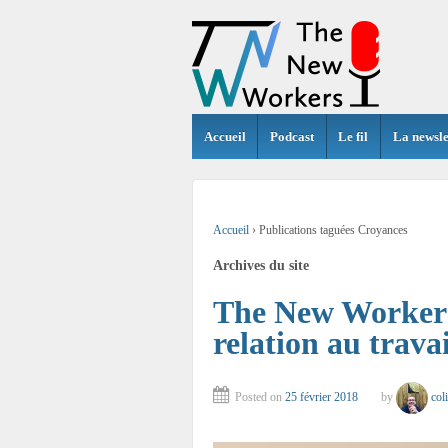
Accueil
Podcast
Le fil
La newsle
Accueil
›
Publications taguées Croyances
Archives du site
The New Workers
relation au travai
Posted on
25 février 2018
by
col