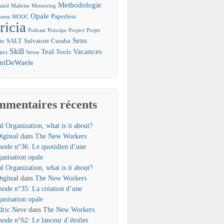
Methodologie
mind
Maîtrise
Mentoring
Opale
Paperless
ness
MOOC
ricia
Podcast
Principe
Project
Projet
Sens
te
SALT
Salvatore Curaba
Skill
Teal
Vacances
Tools
ject
Stress
entDeWaele
mentaires récents
l Organization, what is it about?
igiteal
dans
The New Workers
isode n°36: Le quotidien d’une
ganisation opale
l Organization, what is it about?
igiteal
dans
The New Workers
isode n°35: La création d’une
ganisation opale
dric Neve
dans
The New Workers
isode n°62: Le lanceur d’étoiles