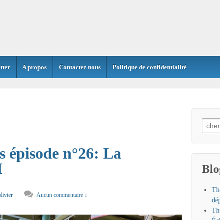
tter
A propos
Contactez nous
Politique de confidentialité
Searc
for:
 épisode n°26: La
H
Blo
Th
livier
Aucun commentaire ↓
dé
Th