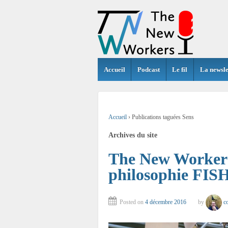
Accueil
Podcast
Le fil
La newsle
Accueil
›
Publications taguées Sens
Archives du site
The New Workers
philosophie FIS
Posted on
4 décembre 2016
by
co