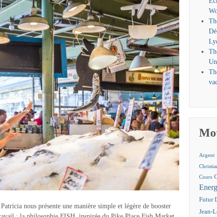
Éc
Wo
Th
Dé
Ly
Th
Un
Th
vac
Mot
Argent
Christi
Cours
Energ
Futur 
atricia nous présente une manière simple et légère de booster
Jean-L
ravail : la philosophie FISH, inspirée du Pike Place Fish Market