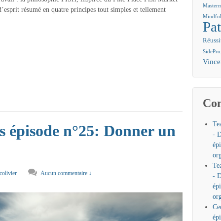
Master
d’esprit résumé en quatre principes tout simples et tellement
Mindful
Pat
Réussi
SidePro
Vinc
Com
Tea
 épisode n°25: Donner un
- D
ép
or
Tea
colivier
Aucun commentaire ↓
- D
ép
or
Ce
ép