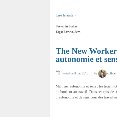
…
Lire la suite ›
Posted in
Podcast
Tags:
Patricia
,
Sens
The New Workers 
autonomie et sen
Posted on
8 mai 2016
by
colivier
Maîtrise, autonomie et sens : les trois mo
du bonheur au travail. Dans cet épisode, 
d’autonomie et de sens pour des travailleu
…