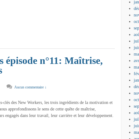
ja
dé
no
oc
se
ao
jui
ju
ma
épisode n°11: Maîtrise,
av
ma
s
fé
ja
dé
Aucun commentaire ↓
no
oc
ts-clés des New Workers, les trois ingrédients de la motivation et
se
nous approfondissons le sens de cette quête de maîtrise,
ao
rs engagés dans leur travail, leur carrière et leur développement.
jui
ju
ma
av