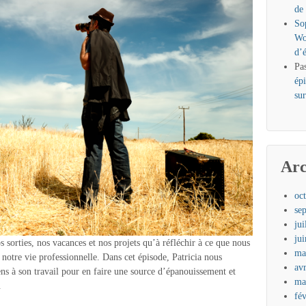
de
So
Wo
d’
Pa
ép
sur
Arc
oc
se
jui
ju
 sorties, nos vacances et nos projets qu’à réfléchir à ce que nous
ma
e notre vie professionnelle. Dans cet épisode, Patricia nous
av
ens à son travail pour en faire une source d’épanouissement et
ma
.
fé