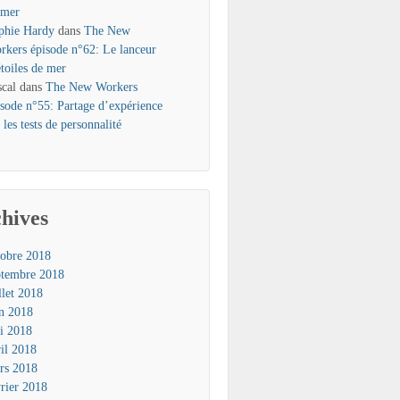
 mer
phie Hardy
dans
The New
rkers épisode n°62: Le lanceur
étoiles de mer
scal
dans
The New Workers
isode n°55: Partage d’expérience
 les tests de personnalité
hives
tobre 2018
ptembre 2018
llet 2018
in 2018
i 2018
ril 2018
rs 2018
vrier 2018