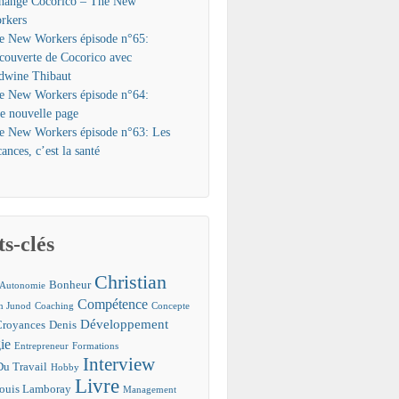
hange Cocorico – The New
rkers
e New Workers épisode n°65:
couverte de Cocorico avec
dwine Thibaut
e New Workers épisode n°64:
e nouvelle page
e New Workers épisode n°63: Les
ances, c’est la santé
s-clés
Christian
Bonheur
Autonomie
Compétence
an Junod
Coaching
Concepte
Développement
Croyances
Denis
ie
Entrepreneur
Formations
Interview
Du Travail
Hobby
Livre
ouis Lamboray
Management