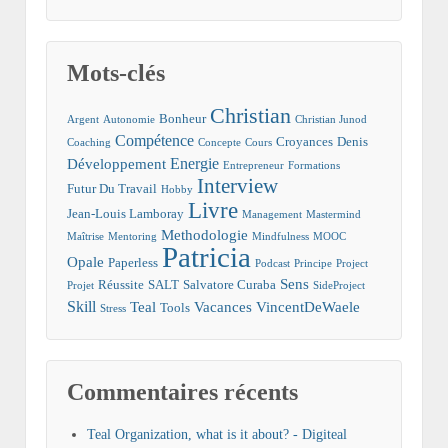
Mots-clés
Christian
Bonheur
Argent
Autonomie
Christian Junod
Compétence
Croyances
Denis
Coaching
Concepte
Cours
Energie
Développement
Entrepreneur
Formations
Interview
Futur Du Travail
Hobby
Livre
Jean-Louis Lamboray
Management
Mastermind
Methodologie
Maîtrise
Mentoring
Mindfulness
MOOC
Patricia
Opale
Paperless
Podcast
Principe
Project
Sens
Réussite
SALT
Salvatore Curaba
Projet
SideProject
Skill
Teal
Vacances
VincentDeWaele
Tools
Stress
Commentaires récents
Teal Organization, what is it about? - Digiteal