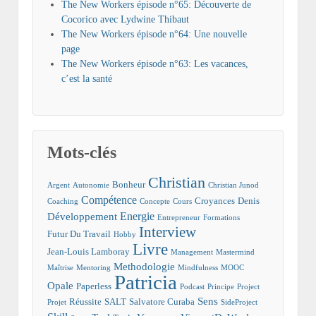
The New Workers épisode n°65: Découverte de
Cocorico avec Lydwine Thibaut
The New Workers épisode n°64: Une nouvelle
page
The New Workers épisode n°63: Les vacances,
c’est la santé
Mots-clés
Christian
Bonheur
Argent
Autonomie
Christian Junod
Compétence
Croyances
Denis
Coaching
Concepte
Cours
Energie
Développement
Entrepreneur
Formations
Interview
Futur Du Travail
Hobby
Livre
Jean-Louis Lamboray
Management
Mastermind
Methodologie
Maîtrise
Mentoring
Mindfulness
MOOC
Patricia
Opale
Paperless
Podcast
Principe
Project
Sens
Réussite
SALT
Salvatore Curaba
Projet
SideProject