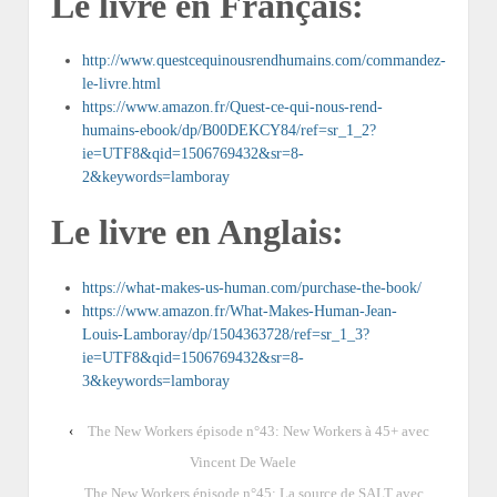
Le livre en Français:
http://www.questcequinousrendhumains.com/commandez-
le-livre.html
https://www.amazon.fr/Quest-ce-qui-nous-rend-
humains-ebook/dp/B00DEKCY84/ref=sr_1_2?
ie=UTF8&qid=1506769432&sr=8-
2&keywords=lamboray
Le livre en Anglais:
https://what-makes-us-human.com/purchase-the-book/
https://www.amazon.fr/What-Makes-Human-Jean-
Louis-Lamboray/dp/1504363728/ref=sr_1_3?
ie=UTF8&qid=1506769432&sr=8-
3&keywords=lamboray
‹
The New Workers épisode n°43: New Workers à 45+ avec
Vincent De Waele
The New Workers épisode n°45: La source de SALT avec