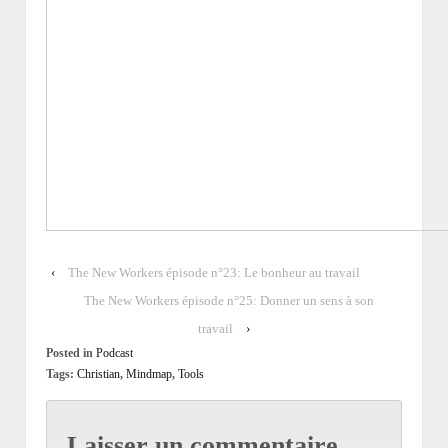
‹
The New Workers épisode n°23: Le bonheur au travail
The New Workers épisode n°25: Donner un sens à son
travail
›
Posted in
Podcast
Tags:
Christian
,
Mindmap
,
Tools
Laisser un commentaire