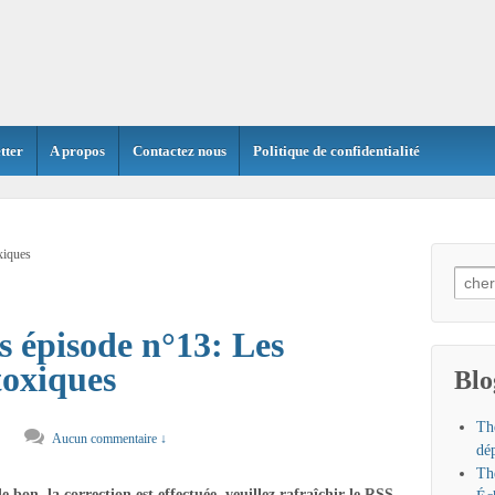
tter
A propos
Contactez nous
Politique de confidentialité
xiques
Searc
for:
 épisode n°13: Les
toxiques
Blo
Th
Aucun commentaire ↓
dé
Th
 bon, la correction est effectuée, veuillez rafraîchir le RSS