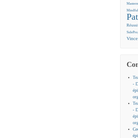
Master
Mindful
Pat
Réussi
SidePro
Vinc
Com
Tea
- D
ép
or
Tea
- D
ép
or
Ce
ép