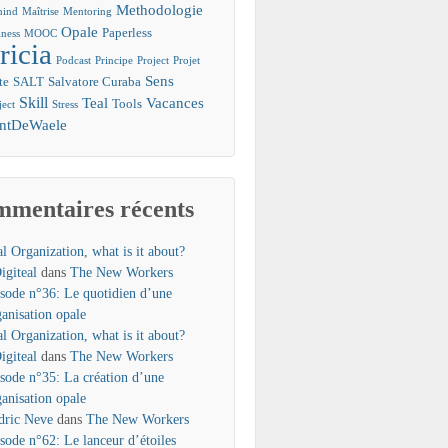
Methodologie
mind
Maîtrise
Mentoring
Opale
Paperless
ness
MOOC
ricia
Podcast
Principe
Project
Projet
Sens
te
SALT
Salvatore Curaba
Skill
Teal
Vacances
Tools
ject
Stress
entDeWaele
mentaires récents
l Organization, what is it about?
igiteal
dans
The New Workers
isode n°36: Le quotidien d’une
ganisation opale
l Organization, what is it about?
igiteal
dans
The New Workers
isode n°35: La création d’une
ganisation opale
dric Neve
dans
The New Workers
isode n°62: Le lanceur d’étoiles