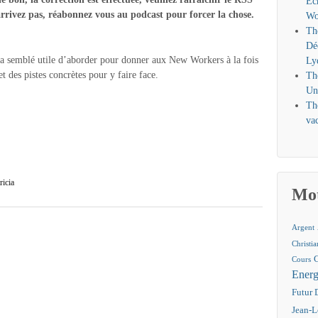
Éc
 arrivez pas, réabonnez vous au podcast pour forcer la chose.
Wo
Th
Dé
s a semblé utile d’aborder pour donner aux New Workers à la fois
Ly
t des pistes concrètes pour y faire face.
Th
Un
Th
vac
ricia
Mot
Argent
Christi
Cours
Energ
Futur 
Jean-L