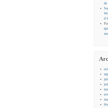
de
So
Wo
d’
Pa
ép
sur
Arc
oc
se
jui
ju
ma
av
ma
fé