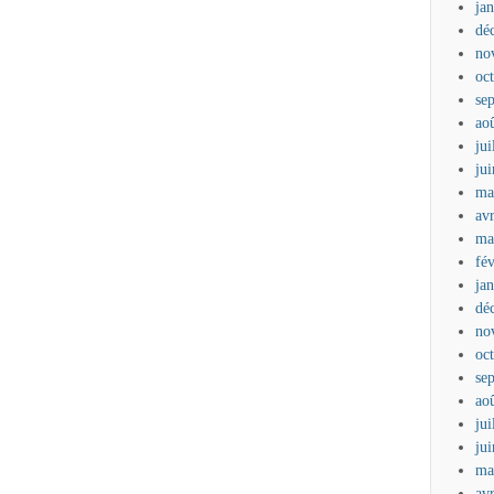
ja
dé
no
oc
se
ao
jui
ju
ma
av
ma
fé
ja
dé
no
oc
se
ao
jui
ju
ma
av