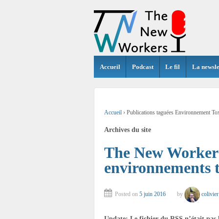
Accueil
Podcast
Le fil
La newsle
Accueil
›
Publications taguées Environnement To
Archives du site
The New Workers
environnements 
Posted on
5 juin 2016
by
colivier
Update: Le fichier du RSS n’était pas le