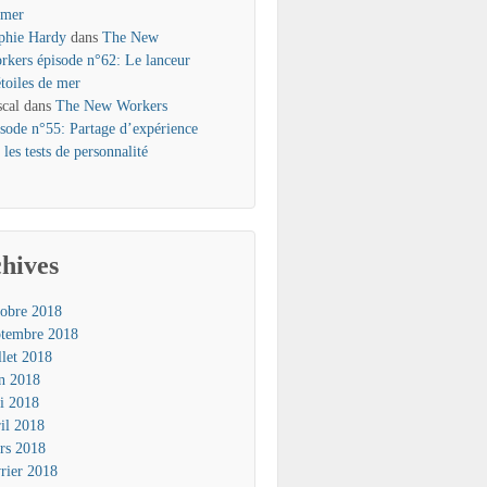
 mer
phie Hardy
dans
The New
rkers épisode n°62: Le lanceur
étoiles de mer
scal
dans
The New Workers
isode n°55: Partage d’expérience
 les tests de personnalité
hives
tobre 2018
ptembre 2018
llet 2018
in 2018
i 2018
ril 2018
rs 2018
vrier 2018