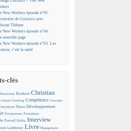
hange Cocorico – The New
rkers
e New Workers épisode n°65:
couverte de Cocorico avec
dwine Thibaut
e New Workers épisode n°64:
e nouvelle page
e New Workers épisode n°63: Les
ances, c’est la santé
s-clés
Christian
Bonheur
Autonomie
Compétence
an Junod
Coaching
Concepte
Développement
Croyances
Denis
ie
Entrepreneur
Formations
Interview
Du Travail
Hobby
Livre
ouis Lamboray
Management