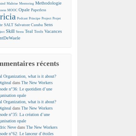
Methodologie
mind
Maîtrise
Mentoring
Opale
Paperless
ness
MOOC
ricia
Podcast
Principe
Project
Projet
Sens
te
SALT
Salvatore Curaba
Skill
Teal
Vacances
Tools
ject
Stress
entDeWaele
mentaires récents
l Organization, what is it about?
igiteal
dans
The New Workers
isode n°36: Le quotidien d’une
ganisation opale
l Organization, what is it about?
igiteal
dans
The New Workers
isode n°35: La création d’une
ganisation opale
dric Neve
dans
The New Workers
isode n°62: Le lanceur d’étoiles