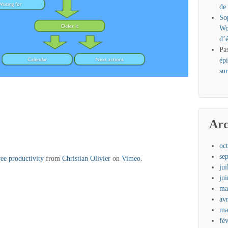
de
So
Wo
d’
Pa
ép
sur
Arc
oc
se
ree productivity
from
Christian Olivier
on
Vimeo
.
jui
ju
ma
av
ma
fé