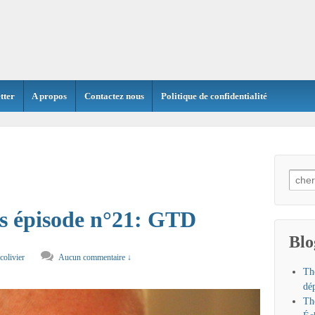
tter
A propos
Contactez nous
Politique de confidentialité
Searc
for:
 épisode n°21: GTD
Blo
colivier
Aucun commentaire ↓
Th
dé
Th