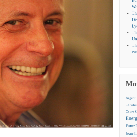
Éc
Wo
Th
Dé
Ly
Th
Un
Th
vac
Mot
Argent
Christi
Cours
Energ
Futur 
Jean-L