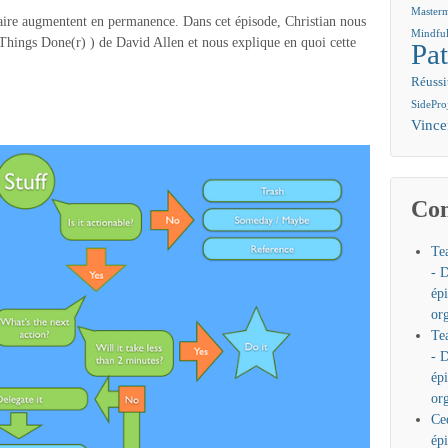
Master
aire augmentent en permanence. Dans cet épisode, Christian nous
Mindful
hings Done(r) ) de David Allen et nous explique en quoi cette
Pat
Réussi
SidePro
Vinc
Com
Tea
- D
ép
or
Tea
- D
ép
or
Ce
ép