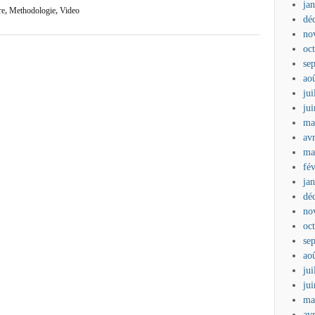
ja
re
,
Methodologie
,
Video
dé
no
oc
se
ao
jui
ju
ma
av
ma
fé
ja
dé
no
oc
se
ao
jui
ju
ma
av