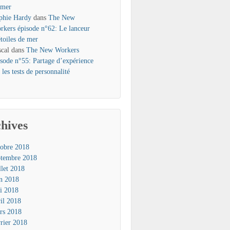
 mer
phie Hardy
dans
The New
rkers épisode n°62: Le lanceur
étoiles de mer
scal
dans
The New Workers
isode n°55: Partage d’expérience
 les tests de personnalité
hives
tobre 2018
ptembre 2018
llet 2018
in 2018
i 2018
ril 2018
rs 2018
vrier 2018