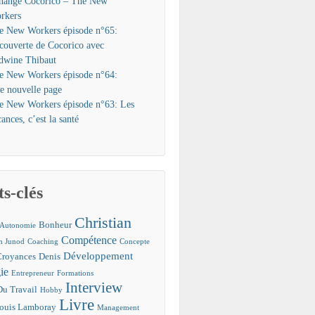
hange Cocorico – The New
rkers
e New Workers épisode n°65:
couverte de Cocorico avec
dwine Thibaut
e New Workers épisode n°64:
e nouvelle page
e New Workers épisode n°63: Les
ances, c’est la santé
s-clés
Christian
Bonheur
Autonomie
Compétence
an Junod
Coaching
Concepte
Développement
Croyances
Denis
ie
Entrepreneur
Formations
Interview
Du Travail
Hobby
Livre
ouis Lamboray
Management