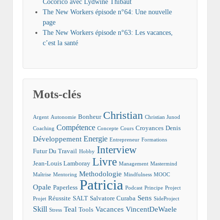
Cocorico avec Lydwine Thibaut
The New Workers épisode n°64: Une nouvelle
page
The New Workers épisode n°63: Les vacances,
c’est la santé
Mots-clés
Christian
Bonheur
Argent
Autonomie
Christian Junod
Compétence
Croyances
Denis
Coaching
Concepte
Cours
Energie
Développement
Entrepreneur
Formations
Interview
Futur Du Travail
Hobby
Livre
Jean-Louis Lamboray
Management
Mastermind
Methodologie
Maîtrise
Mentoring
Mindfulness
MOOC
Patricia
Opale
Paperless
Podcast
Principe
Project
Sens
Réussite
SALT
Salvatore Curaba
Projet
SideProject
Skill
Teal
Vacances
VincentDeWaele
Tools
Stress